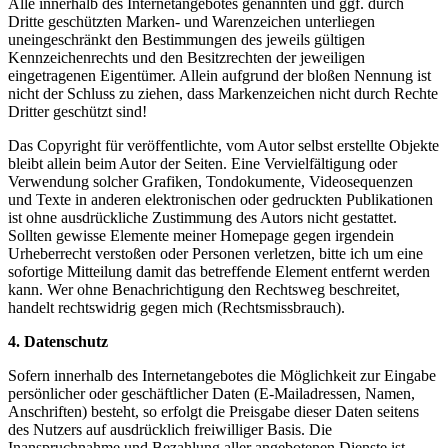
Alle innerhalb des Internetangebotes genannten und ggf. durch
Dritte geschützten Marken- und Warenzeichen unterliegen
uneingeschränkt den Bestimmungen des jeweils gültigen
Kennzeichenrechts und den Besitzrechten der jeweiligen
eingetragenen Eigentümer. Allein aufgrund der bloßen Nennung ist
nicht der Schluss zu ziehen, dass Markenzeichen nicht durch Rechte
Dritter geschützt sind!
Das Copyright für veröffentlichte, vom Autor selbst erstellte Objekte
bleibt allein beim Autor der Seiten. Eine Vervielfältigung oder
Verwendung solcher Grafiken, Tondokumente, Videosequenzen
und Texte in anderen elektronischen oder gedruckten Publikationen
ist ohne ausdrückliche Zustimmung des Autors nicht gestattet.
Sollten gewisse Elemente meiner Homepage gegen irgendein
Urheberrecht verstoßen oder Personen verletzen, bitte ich um eine
sofortige Mitteilung damit das betreffende Element entfernt werden
kann. Wer ohne Benachrichtigung den Rechtsweg beschreitet,
handelt rechtswidrig gegen mich (Rechtsmissbrauch).
4. Datenschutz
Sofern innerhalb des Internetangebotes die Möglichkeit zur Eingabe
persönlicher oder geschäftlicher Daten (E-Mailadressen, Namen,
Anschriften) besteht, so erfolgt die Preisgabe dieser Daten seitens
des Nutzers auf ausdrücklich freiwilliger Basis. Die
Inanspruchnahme und Bezahlung aller angebotenen Dienste ist –